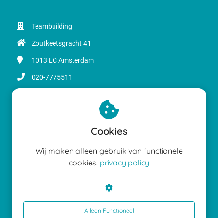
Teambuilding
Zoutkeetsgracht 41
1013 LC
Amsterdam
020-7775511
info@magicinbusiness.nl
KvK nummer: 34168693
BTW nummer: NL8204.54.163.BO1
Cookies
Wij maken alleen gebruik van functionele
cookies.
privacy policy
Teambuilding
Kennisbank Teambuilding
Alleen Functioneel