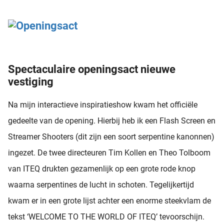
oekers te
 op de
e. Hierdoor
 website-
ren
Spectaculaire openingsact nieuwe
nte
vestiging
enties
gebaseerd
Na mijn interactieve inspiratieshow kwam het officiële
 gedrag
ze
gedeelte van de opening. Hierbij heb ik een Flash Screen en
er.
Streamer Shooters (dit zijn een soort serpentine kanonnen)
ingezet. De twee directeuren Tim Kollen en Theo Tolboom
ren
van ITEQ drukten gezamenlijk op een grote rode knop
waarna serpentines de lucht in schoten. Tegelijkertijd
kwam er in een grote lijst achter een enorme steekvlam de
tekst ‘WELCOME TO THE WORLD OF ITEQ’ tevoorschijn.