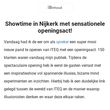
 deze
Inhoud
s kan de
 niet
neren.
Showtime in Nijkerk met sensationele
openingsact!
ieken
ische
Vandaag had ik de eer om als
spreker
een super mooi
s worden
nieuw pand te openen van ITEQ met een openingsact. 150
kt om
em
klanten waren vandaag mijn publiek. Tijdens de
tie te
spectaculaire opening heb ik eerst de gasten verrast met
elen over
een inspiratieshow vol spannende illusies, bizarre mind
drag van
zoeker op
experimenten en inzichten. Hierbij heb ik een duidelijke link
ite.
gelegd tussen de wereld van ITEQ en de manier waarop
ing
illusionisten denken en waar deze elkaar raken.
ingcookies
 gebruikt