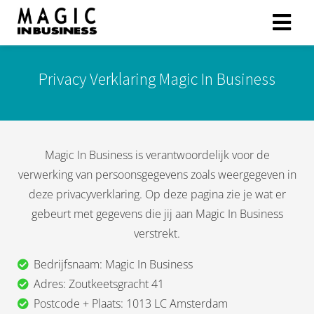
Privacy Verklaring Magic In Business
ngen
 policy
Magic In Business is verantwoordelijk voor de
oneel
verwerking van persoonsgegevens zoals weergegeven in
onele
deze privacyverklaring. Op deze pagina zie je wat er
 zijn
gebeurt met gegevens die jij aan Magic In Business
kelijk om
verstrekt.
site te
ken. Ze
Bedrijfsnaam: Magic In Business
 gebruikt
Adres: Zoutkeetsgracht 41
Postcode + Plaats: 1013 LC Amsterdam
ncties en