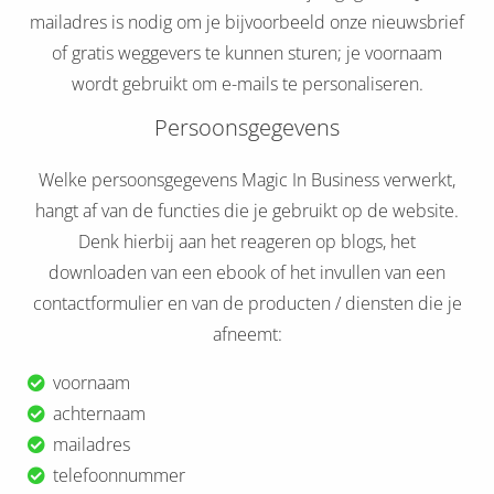
mailadres is nodig om je bijvoorbeeld onze nieuwsbrief
oekers te
 op de
of gratis weggevers te kunnen sturen; je voornaam
e. Hierdoor
wordt gebruikt om e-mails te personaliseren.
 website-
Persoonsgegevens
ren
nte
Welke persoonsgegevens Magic In Business verwerkt,
enties
gebaseerd
hangt af van de functies die je gebruikt op de website.
 gedrag
Denk hierbij aan het reageren op blogs, het
ze
downloaden van een ebook of het invullen van een
er.
contactformulier en van de producten / diensten die je
afneemt:
ren
voornaam
achternaam
mailadres
telefoonnummer