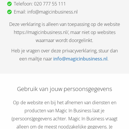
 deze
Telefoon: 020 777 55 111
s kan de
Email: info@magicinbusiness.nl
 niet
Deze verklaring is alleen van toepassing op de website
neren.
https://magicinbusiness.nl/, maar niet op websites
ieken
waarnaar wordt doorgelinkt.
ische
Heb je vragen over deze privacyverklaring, stuur dan
s worden
een mailtje naar
info@magicinbusiness.nl
.
kt om
em
tie te
elen over
drag van
Gebruik van jouw persoonsgegevens
zoeker op
ite.
Op de website en bij het afnemen van diensten en
producten van Magic In Business laat je
ing
(persoons)gegevens achter. Magic In Business vraagt
ingcookies
alleen om de meest noodzakelijke gegevens. Je
 gebruikt