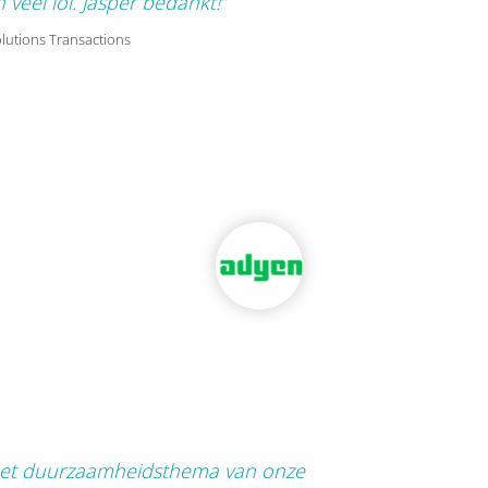
veel lol. Jasper bedankt!”
lutions Transactions
ij het duurzaamheidsthema van onze