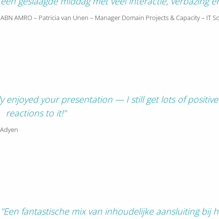
een geslaagde middag met veel interactie, verbazing en 
ABN AMRO – Patricia van Unen – Manager Domain Projects & Capacity – IT So
ly enjoyed your presentation — I still get lots of positive
reactions to it!"
 Adyen
"Een fantastische mix van inhoudelijke aansluiting b