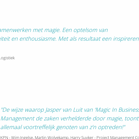
samenwerken met magie. Een optelsom van
iviteit en enthousiasme. Met als resultaat een inspirere
Logistiek
"De wijze waarop Jasper van Luit van ‘Magic In Busines
Management de zaken verhelderde door magie, toont 
allemaal voortreffelijk genoten van z’n optreden!"
KPN - Wim Ingelse, Martin Wolvekamp, Harry Suyker - Project Management C