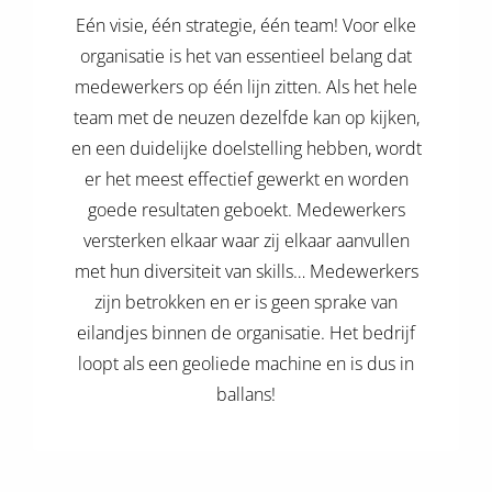
 deze
Eén visie, één strategie, één team! Voor elke
s kan de
organisatie is het van essentieel belang dat
 niet
medewerkers op één lijn zitten. Als het hele
neren.
team met de neuzen dezelfde kan op kijken,
ieken
en een duidelijke doelstelling hebben, wordt
ische
er het meest effectief gewerkt en worden
s worden
goede resultaten geboekt. Medewerkers
kt om
versterken elkaar waar zij elkaar aanvullen
em
met hun diversiteit van skills… Medewerkers
tie te
zijn betrokken en er is geen sprake van
elen over
drag van
eilandjes binnen de organisatie. Het bedrijf
zoeker op
loopt als een geoliede machine en is dus in
ite.
ballans!
ing
ingcookies
 gebruikt