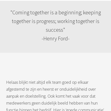
oekers te
 op de
"Coming together is a beginning; keeping
e. Hierdoor
together is progress; working together is
 website-
ren
success"
nte
-Henry Ford-
enties
gebaseerd
 gedrag
ze
er.
ren
Helaas blijkt niet altijd elk team goed op elkaar
afgestemd te zijn en heerst er onduidelijkheid over
aanpak en doelstelling. Ook komt het vaak voor dat
medewerkers geen duidelijk beeld hebben van hun
functie binnen het bedrijf. Hier is ‘goede communicatie’