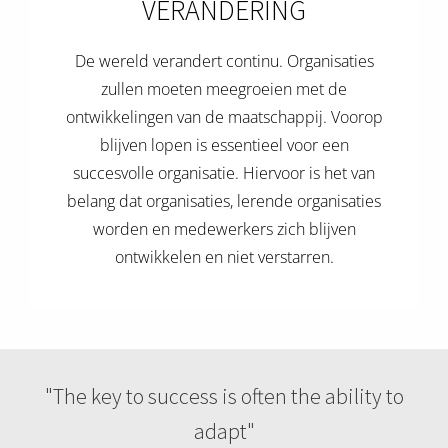
VERANDERING
 deze
s kan de
 niet
De wereld verandert continu. Organisaties
neren.
zullen moeten meegroeien met de
ontwikkelingen van de maatschappij. Voorop
ieken
blijven lopen is essentieel voor een
ische
succesvolle organisatie. Hiervoor is het van
s worden
belang dat organisaties, lerende organisaties
kt om
em
worden en medewerkers zich blijven
tie te
ontwikkelen en niet verstarren.
elen over
drag van
zoeker op
ite.
ing
"The key to success is often the ability to
ingcookies
adapt"
 gebruikt