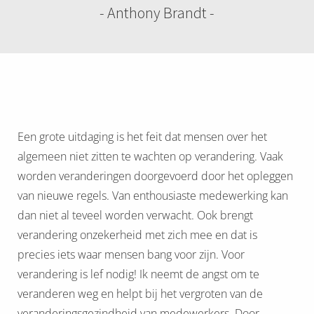
- Anthony Brandt -
oekers te
 op de
e. Hierdoor
 website-
ren
nte
enties
gebaseerd
Een grote uitdaging is het feit dat mensen over het
 gedrag
algemeen niet zitten te wachten op verandering. Vaak
ze
worden veranderingen doorgevoerd door het opleggen
er.
van nieuwe regels. Van enthousiaste medewerking kan
dan niet al teveel worden verwacht. Ook brengt
ren
verandering onzekerheid met zich mee en dat is
precies iets waar mensen bang voor zijn. Voor
verandering is lef nodig! Ik neemt de angst om te
veranderen weg en helpt bij het vergroten van de
veranderingsgezindheid van medewerkers. Door