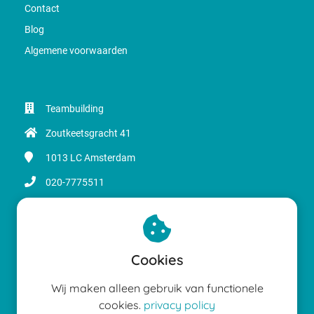
Contact
Blog
Algemene voorwaarden
Teambuilding
Zoutkeetsgracht 41
1013 LC
Amsterdam
020-7775511
info@magicinbusiness.nl
KvK nummer: 34168693
BTW nummer: NL8204.54.163.BO1
Cookies
Wij maken alleen gebruik van functionele
cookies.
privacy policy