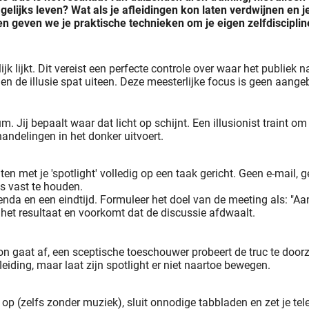
lijks leven? Wat als je afleidingen kon laten verdwijnen en je 
n geven we je praktische technieken om je eigen zelfdiscipline
jk lijkt. Dit vereist een perfecte controle over waar het publiek n
 en de illusie spat uiteen. Deze meesterlijke focus is geen aangeb
. Jij bepaalt waar dat licht op schijnt. Een illusionist traint om
handelingen in het donker uitvoert.
en met je 'spotlight' volledig op een taak gericht. Geen e-mail,
us vast te houden.
enda en een eindtijd. Formuleer het doel van de meeting als: "A
 het resultaat en voorkomt dat de discussie afdwaalt.
 gaat af, een sceptische toeschouwer probeert de truc te doorzien
fleiding, maar laat zijn spotlight er niet naartoe bewegen.
op (zelfs zonder muziek), sluit onnodige tabbladen en zet je tele