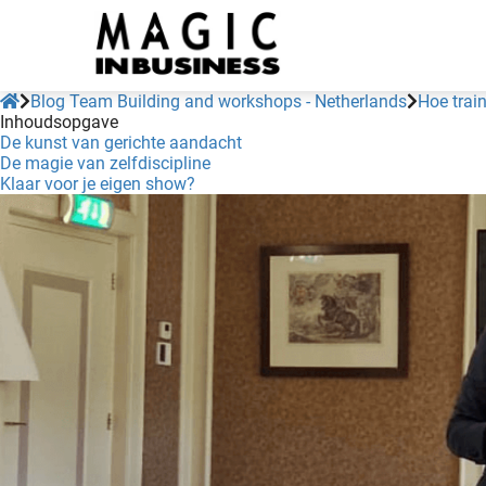
noniem
formatie te
erzamelen over
t gedrag van
Blog Team Building and workshops - Netherlands
Hoe train
en bezoeker op
Inhoudsopgave
De kunst van gerichte aandacht
 website.
De magie van zelfdiscipline
Klaar voor je eigen show?
arketing
rketingcookies
rden gebruikt
m bezoekers te
lgen op de
bsite. Hierdoor
nnen website-
genaren
levante
vertenties tonen
baseerd op het