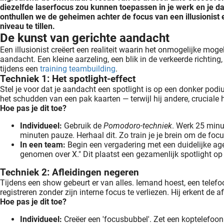
diezelfde laserfocus zou kunnen toepassen in je werk en je dage
onthullen we de geheimen achter de focus van een illusionist e
niveau te tillen.
De kunst van gerichte aandacht
Een illusionist creëert een realiteit waarin het onmogelijke mogeli
aandacht. Een kleine aarzeling, een blik in de verkeerde richting,
tijdens een
training teambuilding
.
Techniek 1: Het spotlight-effect
Stel je voor dat je aandacht een spotlight is op een donker podium
het schudden van een pak kaarten — terwijl hij andere, cruciale 
Hoe pas je dit toe?
Individueel:
 Gebruik de 
Pomodoro-techniek
. Werk 25 minut
minuten pauze. Herhaal dit. Zo train je je brein om de foc
In een team:
 Begin een vergadering met een duidelijke ag
genomen over X." Dit plaatst een gezamenlijk spotlight op
Techniek 2: Afleidingen negeren
Tijdens een show gebeurt er van alles. Iemand hoest, een telefoon
registreren zonder zijn interne focus te verliezen. Hij erkent de a
Hoe pas je dit toe?
Individueel:
 Creëer een 'focusbubbel'. Zet een koptelefoon 