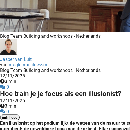
edrag van deze
zoeker.
orkeuren opslaan
Blog Team Building and workshops - Netherlands
Jasper van Luit
van
magicinbusiness.nl
Blog Team Building and workshops - Netherlands
12/11/2025
3 min
0
Hoe train je je focus als een illusionist?
12/11/2025
3 min
0
Inhoud
Een illusionist op het podium lijkt de wetten van de natuur te
ingrediënt: de onwrikbare focus van de artiest. Elke succesvoll