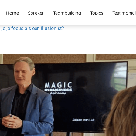
Home
Spreker
Teambuilding
Topics
Testimonial
 je je focus als een illusionist?