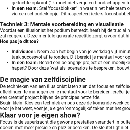
gedachte opkomt ("Ik moet niet vergeten boodschappen te do
In een team:
 Stel 'focusblokken' in waarin het hele team 
via een schouderklopje. Dit respecteert ieders focusbubbel 
Techniek 3: Mentale voorbereiding en visualisatie
Voordat een illusionist het podium betreedt, heeft hij de truc al 
zal reageren. Deze mentale generale repetitie zorgt ervoor dat hij
Hoe pas je dit toe?
Individueel:
 Neem aan het begin van je werkdag vijf minuten
taak succesvol af te ronden. Dit bereidt je mentaal voor o
In een team:
 Bereid een belangrijk project of een moeilijk
hapert? Door deze 'wat als' scenario's te bespreken, bouw
De magie van zelfdiscipline
De technieken van een illusionist laten zien dat focus en zelfdi
afleidingen te managen en je mentaal voor te bereiden, creëer je
een creatief project blijven de principes hetzelfde.
Begin klein. Kies een techniek en pas deze de komende week conse
voor je het weet, voer je je eigen 'onmogelijke' taken met het gr
Klaar voor je eigen show?
Focus is de superkracht die gewone prestaties verandert in buit
doelen met meer precisie en plezier bereiken. De sleutel ligt ni