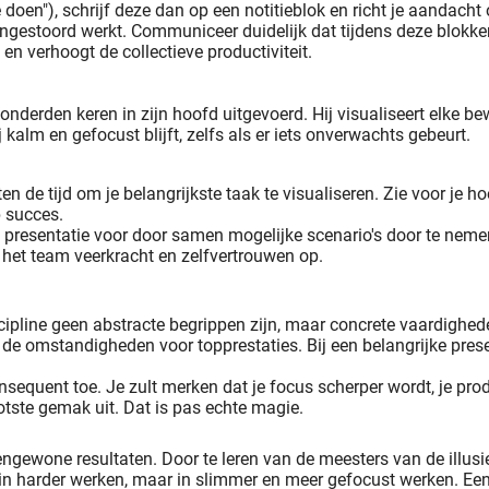
en"), schrijf deze dan op een notitieblok en richt je aandacht 
ongestoord werkt. Communiceer duidelijk dat tijdens deze blokken
en verhoogt de collectieve productiviteit.
honderden keren in zijn hoofd uitgevoerd. Hij visualiseert elke be
 kalm en gefocust blijft, zelfs als er iets onverwachts gebeurt.
 de tijd om je belangrijkste taak te visualiseren. Zie voor je ho
p succes.
e presentatie voor door samen mogelijke scenario's door te nemen.
t het team veerkracht en zelfvertrouwen op.
scipline geen abstracte begrippen zijn, maar concrete vaardighede
 de omstandigheden voor topprestaties. Bij een belangrijke prese
quent toe. Je zult merken dat je focus scherper wordt, je produc
ootste gemak uit. Dat is pas echte magie.
engewone resultaten. Door te leren van de meesters van de illus
et in harder werken, maar in slimmer en meer gefocust werken. Ee