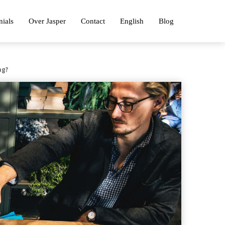
nials
Over Jasper
Contact
English
Blog
ng?