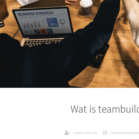
Wat is teambuil
Jasper van Luit
Teambuilding info