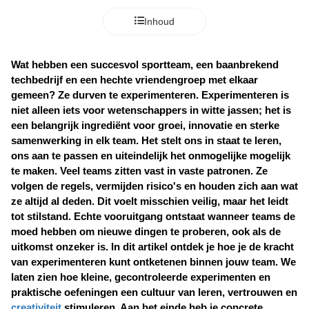
Inhoud
Wat hebben een succesvol sportteam, een baanbrekend 
techbedrijf en een hechte vriendengroep met elkaar 
gemeen? Ze durven te experimenteren. Experimenteren is 
niet alleen iets voor wetenschappers in witte jassen; het is 
een belangrijk ingrediënt voor groei, innovatie en sterke 
samenwerking in elk team. Het stelt ons in staat te leren, 
ons aan te passen en uiteindelijk het onmogelijke mogelijk 
te maken. Veel teams zitten vast in vaste patronen. Ze 
volgen de regels, vermijden risico's en houden zich aan wat 
ze altijd al deden. Dit voelt misschien veilig, maar het leidt 
tot stilstand. Echte vooruitgang ontstaat wanneer teams de 
moed hebben om nieuwe dingen te proberen, ook als de 
uitkomst onzeker is. In dit artikel ontdek je hoe je de kracht 
van experimenteren kunt ontketenen binnen jouw team. We 
laten zien hoe kleine, gecontroleerde experimenten en 
praktische oefeningen een cultuur van leren, vertrouwen en 
creativiteit
 stimuleren. Aan het einde heb je concrete 