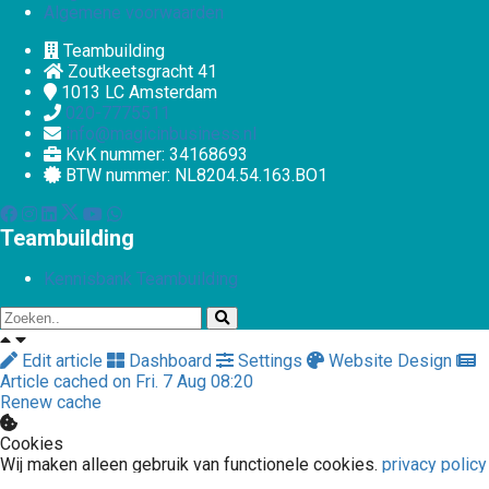
Algemene voorwaarden
Teambuilding
Zoutkeetsgracht 41
1013 LC
Amsterdam
020-7775511
info@magicinbusiness.nl
KvK nummer: 34168693
BTW nummer: NL8204.54.163.BO1
Teambuilding
Kennisbank Teambuilding
Edit article
Dashboard
Settings
Website Design
Article cached on Fri. 7 Aug 08:20
Renew cache
Cookies
Wij maken alleen gebruik van functionele cookies.
privacy policy