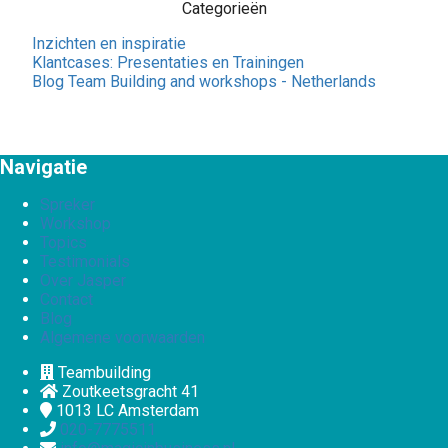
Categorieën
Inzichten en inspiratie
Klantcases: Presentaties en Trainingen
Blog Team Building and workshops - Netherlands
Navigatie
Spreker
Workshop
Topics
Testimonials
Over Jasper
Contact
Blog
Algemene voorwaarden
Teambuilding
Zoutkeetsgracht 41
1013 LC
Amsterdam
020-7775511