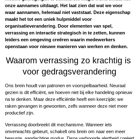
oekers te
onze aannames uitdaagt. Het laat zien dat wat we voor 
waar aannamen, helemaal niet vaststaat. Deze eigenschap 
 op de
maakt het tot een uniek hulpmiddel voor 
e. Hierdoor
organisatieverandering. Door elementen van spel, 
 website-
verrassing en interactie strategisch in te zetten, kunnen 
ren
leiders een omgeving creëren waarin medewerkers 
nte
openstaan voor nieuwe manieren van werken en denken.
enties
gebaseerd
Waarom verrassing zo krachtig is 
 gedrag
voor gedragsverandering
ze
er.
Ons brein houdt van patronen en voorspelbaarheid. Neuraal 
gezien is dit efficiënt, we hoeven niet bij elke handeling opnieuw 
na te denken. Maar deze efficiëntie heeft een keerzijde: we 
ren
raken gevangen in gewoonten, zelfs wanneer deze niet meer 
productief zijn.
Verrassing doorbreekt dit mechanisme. Wanneer iets 
onverwachts gebeurt, schakelt ons brein om naar een meer 
bewuste, aandachtige modus. Deze verhoogde alertheid creëert 