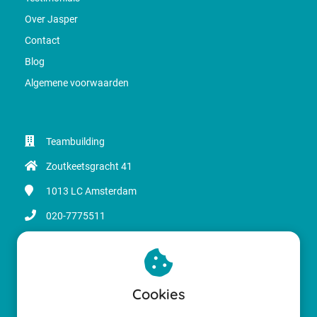
Over Jasper
Contact
Blog
Algemene voorwaarden
Teambuilding
Zoutkeetsgracht 41
1013 LC
Amsterdam
020-7775511
info@magicinbusiness.nl
KvK nummer: 34168693
BTW nummer: NL8204.54.163.BO1
Cookies