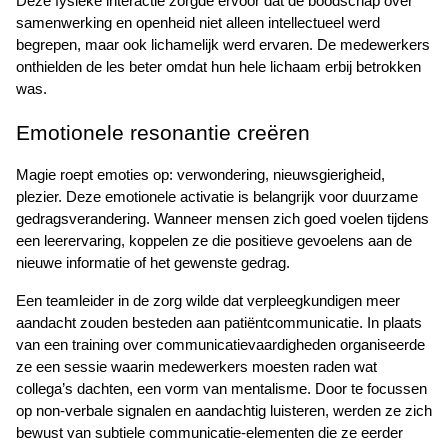
Deze fysieke interactie zorgde ervoor dat de boodschap over 
samenwerking en openheid niet alleen intellectueel werd 
begrepen, maar ook lichamelijk werd ervaren. De medewerkers 
onthielden de les beter omdat hun hele lichaam erbij betrokken 
was.
Emotionele resonantie creëren
Magie roept emoties op: verwondering, nieuwsgierigheid, 
plezier. Deze emotionele activatie is belangrijk voor duurzame 
gedragsverandering. Wanneer mensen zich goed voelen tijdens 
een leerervaring, koppelen ze die positieve gevoelens aan de 
nieuwe informatie of het gewenste gedrag.
Een teamleider in de zorg wilde dat verpleegkundigen meer 
aandacht zouden besteden aan patiëntcommunicatie. In plaats 
van een training over communicatievaardigheden organiseerde 
ze een sessie waarin medewerkers moesten raden wat 
collega’s dachten, een vorm van mentalisme. Door te focussen 
op non-verbale signalen en aandachtig luisteren, werden ze zich 
bewust van subtiele communicatie-elementen die ze eerder 