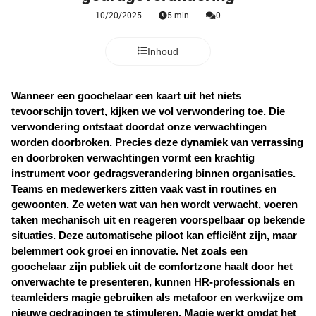
 deze
10/20/2025
5 min
0
s kan de
 niet
Inhoud
neren.
ieken
Wanneer een goochelaar een kaart uit het niets 
ische
tevoorschijn tovert, kijken we vol verwondering toe. Die 
s worden
verwondering ontstaat doordat onze verwachtingen 
kt om
worden doorbroken. Precies deze dynamiek van verrassing 
en doorbroken verwachtingen vormt een krachtig 
em
instrument voor gedragsverandering binnen organisaties. 
tie te
Teams en medewerkers zitten vaak vast in routines en 
elen over
gewoonten. Ze weten wat van hen wordt verwacht, voeren 
drag van
taken mechanisch uit en reageren voorspelbaar op bekende 
zoeker op
situaties. Deze automatische piloot kan efficiënt zijn, maar 
ite.
belemmert ook groei en innovatie. Net zoals een 
goochelaar zijn publiek uit de comfortzone haalt door het 
ing
onverwachte te presenteren, kunnen HR-professionals en 
ingcookies
teamleiders magie gebruiken als metafoor en werkwijze om 
 gebruikt
nieuwe gedragingen te stimuleren. Magie werkt omdat het 